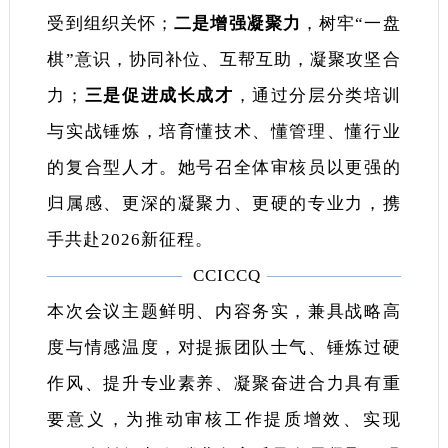
受到组织关怀；
二是增强凝聚力
，树牢“一盘
棋”意识，协同补位、互帮互助，凝聚攻坚合
力；
三是促进成长成才
，通过分层分类培训
与实战锤炼，培育懂技术、懂管理、懂行业
的复合型人才。她号召全体审核员以更强的
归属感、更深的凝聚力、更硬的专业力，携
手共赴2026新征程。
CCICCQ
本次会议主题鲜明、内容务实，兼具战略高
度与情感温度，对提振团队士气、锤炼过硬
作风、提升专业素养、凝聚奋进合力具有重
要意义，为推动审核工作提质增效、实现