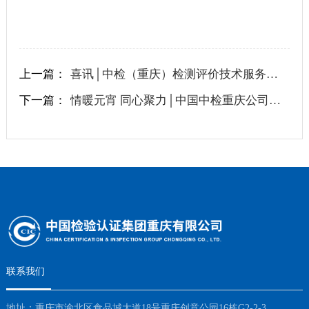
上一篇：
喜讯│中检（重庆）检测评价技术服务有限公司牵头起草的三项团体标准正式发布
下一篇：
情暖元宵 同心聚力│中国中检重庆公司开展“甜糯汤圆，凝聚你我”元宵主题活动
联系我们
地址：重庆市渝北区食品城大道18号重庆创意公园16栋G2-2-3