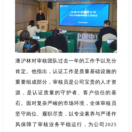
潘沪林对审核团队过去一年的工作予以充分
肯定。他指出，认证工作是质量基础设施的
重要组成部分，审核员是公司宝贵的人才资
源，是认证质量的守护者、客户信任的基
石。面对复杂严峻的市场环境，全体审核员
坚守岗位、履职尽责，以专业素养与严谨作
风保障了审核业务平稳运行，为公司2025