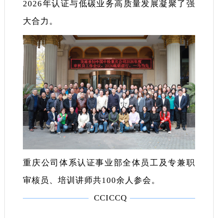
2026年认证与低碳业务高质量发展凝聚了强
大合力。
重庆公司体系认证事业部全体员工及专兼职
审核员、培训讲师共100余人参会。
CCICCQ