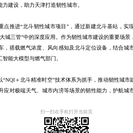
能力建设，助力天津打造韧性城市。
重点推进“北斗韧性城市项目”，通过新建北斗基站，实
“大城三管”中的深度应用。作为韧性城市建设的重要场景
车，搭载燃气浓度、风向感知及北斗定位设备，结合城
工智能大模型与燃气部门。
以“NQI＋北斗精准时空”技术体系为抓手，推动韧性城
升应对极端天气、城市内涝等场景的韧性能力，护航城
扫一扫在手机打开当前页