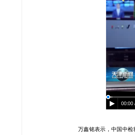
00:00 
万鑫铭表示，中国中检