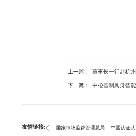
上一篇：
董事长一行赴杭州
下一篇：
中检智测具身智能
友情链接:
管理委员会
海关总署
国家市场监督管理总局
中国认证认